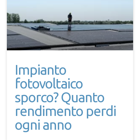
Impianto
fotovoltaico
sporco? Quanto
rendimento perdi
ogni anno