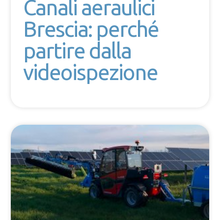
Canali aeraulici
Brescia: perché
partire dalla
videoispezione