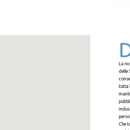
D
La no
delle 
consen
tutta 
manto
pubbli
indust
perso
Che t