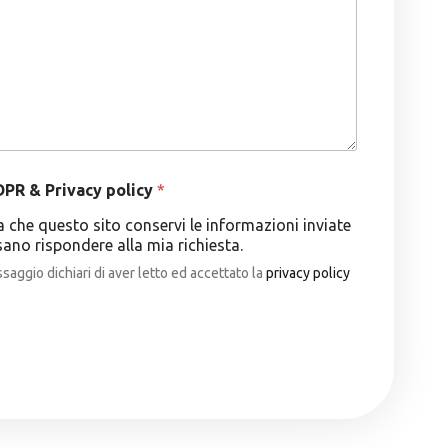
m
m
a
e
i
r
l
o
*
*
PR & Privacy policy
*
che questo sito conservi le informazioni inviate
ano rispondere alla mia richiesta.
aggio dichiari di aver letto ed accettato la
privacy policy