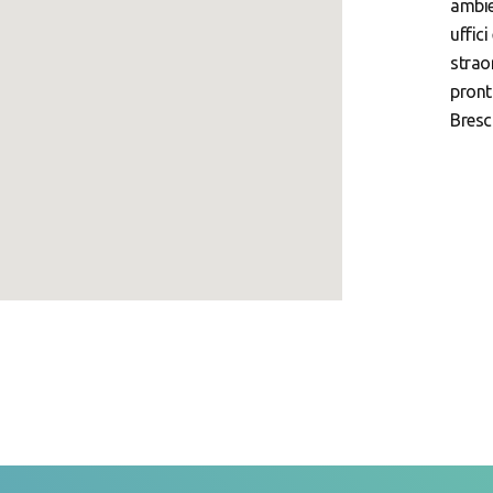
ambien
uffic
strao
pront
Bresc