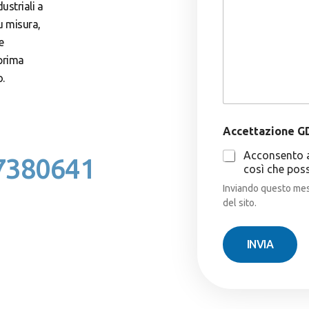
t
ustriali a
o
t
su misura,
m
à
e
*
e
s
 prima
s
a
o.
g
g
i
o
Accettazione GD
Acconsento a 
7380641
così che poss
Inviando questo mess
del sito.
INVIA