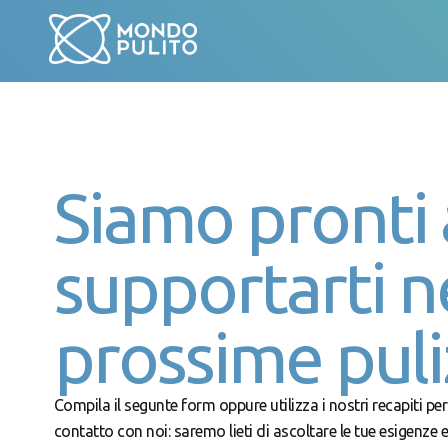
Siamo pronti 
supportarti n
prossime puli
Compila il segunte form oppure utilizza i nostri recapiti per
contatto con noi: saremo lieti di ascoltare le tue esigenze e